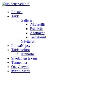
Etusivu
Taide
Galleria
Akvarellit
Esittävät
Abstraktit
Taidekorut
Näyttelyt
LuovaNepsy
Taidetuokiot
Hinnasto
Siveltimen takana
Tunnelmia
Ota yhteyttä
Menu
Menu