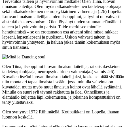
Tervetuloa taiteen ja hyvinvoinnin matkalle! Olen Tiina, luovan
ilmaisun taiteilija. Olen myös ratkaisukeskeinen taideterapiaohjaaja
sekä ratkaisukeskeinen neuropsykiatrinen valmentaja (-26) Lopelta.
Luovan ilmaisun taiteilijana olen itseoppinut, ja tyylini on vahvasti
abstrakti ekspressionismi. Olen löytänyt uuden suunnan elämälleni
taiteen ja hyvinvoinnin parista. Taide merkitsee minulle
hengittämistä – se on erottamaton osa arkeani siinä missä rakkaat
lapseni, lapsenlapseni ja puolisoni. Uskon vahvasti taiteen ja
hyvinvoinnin yhteyteen, ja haluan jakaa tämän kokemuksen myös
sinun kanssasi.
Olen Tiina, itseoppinut luovan ilmaisun taiteilija, ratkaisukeskeinen
taideterapiaohjaaja, neuropsykiatrinen valmentaja-( valmis -26).
Kuvailen itseäni luovan ilmaisun taiteilijaksi, koska se pitää sisällään
niin monta eri tapaa ilmaista itseään, jossa minulla vahvinta on
kuvataide, mutta myös muut ilmaisun keinot ovat lähellä sydäntäni.
Minulla on suuri syli täynnä rakkautta ja iloa. Onnellisuus ja
elämänilo kuljettaa läpi kokemusten, ja jokainen kompastuskivi on
tehty ylitettäväksi.
Olen syntynyt 1972 Riihimäellä. Kotipaikkani on Lopella, ihanan
luonnon keskellä.
Luovuuteni on näyttäytynyt elämässäni jo lapsuusvuosistani alkaen.