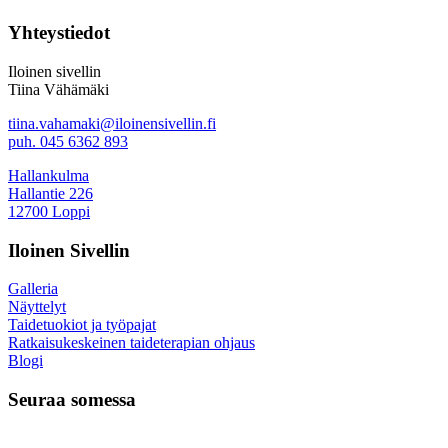
Yhteystiedot
Iloinen sivellin
Tiina Vähämäki
tiina.vahamaki@iloinensivellin.fi
puh. 045 6362 893
Hallankulma
Hallantie 226
12700 Loppi
Iloinen Sivellin
Galleria
Näyttelyt
Taidetuokiot ja työpajat
Ratkaisukeskeinen taideterapian ohjaus
Blogi
Seuraa somessa