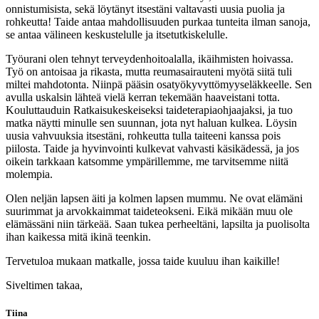
onnistumisista, sekä löytänyt itsestäni valtavasti uusia puolia ja
rohkeutta! Taide antaa mahdollisuuden purkaa tunteita ilman sanoja,
se antaa välineen keskustelulle ja itsetutkiskelulle.
Työurani olen tehnyt terveydenhoitoalalla, ikäihmisten hoivassa.
Työ on antoisaa ja rikasta, mutta reumasairauteni myötä siitä tuli
miltei mahdotonta. Niinpä pääsin osatyökyvyttömyyseläkkeelle. Sen
avulla uskalsin lähteä vielä kerran tekemään haaveistani totta.
Kouluttauduin Ratkaisukeskeiseksi taideterapiaohjaajaksi, ja tuo
matka näytti minulle sen suunnan, jota nyt haluan kulkea. Löysin
uusia vahvuuksia itsestäni, rohkeutta tulla taiteeni kanssa pois
piilosta. Taide ja hyvinvointi kulkevat vahvasti käsikädessä, ja jos
oikein tarkkaan katsomme ympärillemme, me tarvitsemme niitä
molempia.
Olen neljän lapsen äiti ja kolmen lapsen mummu. Ne ovat elämäni
suurimmat ja arvokkaimmat taideteokseni. Eikä mikään muu ole
elämässäni niin tärkeää. Saan tukea perheeltäni, lapsilta ja puolisolta
ihan kaikessa mitä ikinä teenkin.
Tervetuloa mukaan matkalle, jossa taide kuuluu ihan kaikille!
Siveltimen takaa,
Tiina