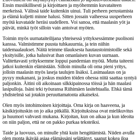
Ensin musiikillisesti ja kirjoittaen ja myöhemmin kuvataiteen
merkeissä. Välissä taide kuitenkin uinui. Tuli perheen perustamista
ja elämä kuljetti minne halusi. Sitten jossain vaiheessa uusperheen
myötä kuvataide heräsi uudelleen. Voi sanoa, että maalasin yöt ja
päivät, minkä työt silloin vain antoivat myöten.
Toimin myös uurnataiteilijana yhteisessä yrityksessämme puolisoni
kanssa. Valmistimme puusta tuhkauurnia, ja tein niihin
taidemaalaukset. Näitä teimme tilauksesta hautaustoimistoille sekä
yksityisille, jotka halusivat ihan omanlaisen kuvan uurnaan.
Valitettavasti yrityksemme loppui pandemian myötä. Mutta taiteeni
jatkoi kuitenkin elämistään. Silloin minulla oli oma pieni yritys,
jolloin maalasin myös laseja taulujen lisäksi. Lasimaalaus on ja
pysyy mukanani, ja joskus muiden töiden ohessa niitä saattaa syntyä
paljonkin. Äitini oli aikoinaan silkkipainossa töissä ja hän maalasi
lasipulloja. Isäni teki työuransa Riihimäen lasitehtaalla. Ehkä tämä
yhdistelmä sai jotakin peruuttamatonta aikaiseksi.
Olen myös intohimoinen kirjoittaja. Oma kirja on haaveena, ja
käsikirjoituskin on jo aika pitkällä. Kirjoituksissa ovat mielikuvitus
ja huumori vahvasti mukana. Kirjoitan, kun on aikaa ja kun ideoita
on niin paljon, että ne on pakko purkaa teksteiksi.
Taide ja luovuus, on minulle yhtä kuin hengittämistä. Niiden avulla
olen monta ikävää asiaa elämässäni selättänyt, saanut kokea iloa