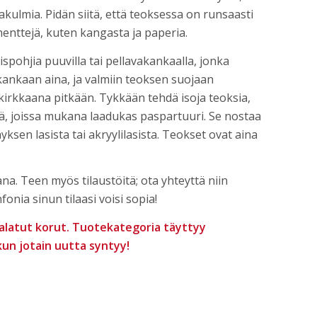
uvakulmia. Pidän siitä, että teoksessa on runsaasti
ementtejä, kuten kangasta ja paperia.
ispohjia puuvilla tai pellavakankaalla, jonka
kankaan aina, ja valmiin teoksen suojaan
 kirkkaana pitkään. Tykkään tehdä isoja teoksia,
ä, joissa mukana laadukas paspartuuri. Se nostaa
yksen lasista tai akryylilasista. Teokset ovat aina
ana. Teen myös tilaustöitä; ota yhteyttä niin
onia sinun tilaasi voisi sopia!
alatut korut. Tuotekategoria täyttyy
kun jotain uutta syntyy!