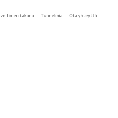
iveltimen takana
Tunnelmia
Ota yhteyttä