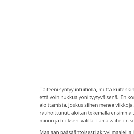
Taiteeni syntyy intuitiolla, mutta kuitenki
että voin nukkua yöni tyytyväisenä. En ko
aloittamista. Joskus siihen menee viikkoja
rauhoittunut, aloitan tekemällä ensimmäis
minun ja teokseni välillä. Tämä vaihe on se
Maalaan pääsääntöisesti akryylimaaleilla ja