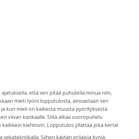
n ajatuksella, että sen pitää puhutella minua niin,
skaan mieti työni lopputulosta, ainoastaan sen
, ja kun mieli on kaikesta muusta pyörityksestä
en viivan kankaalle. Siitä alkaa vuoropuhelu
 kaikkein kiehtovin. Lopputulos yllättää joka kerta!
 sekatekniikalla. Siihen käytän erilaisia kyniä,