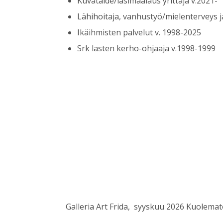
Kuvataide/lasimaalaus yrittäjä v.2021-
Lähihoitaja, vanhustyö/mielenterveys 
Ikäihmisten palvelut v. 1998-2025
Srk lasten kerho-ohjaaja v.1998-1999
Galleria Art Frida, syyskuu 2026 Kuolemat