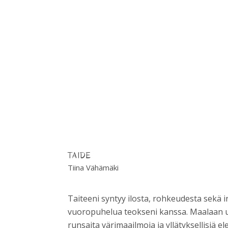
TAIDE
Tiina Vähämäki
Taiteeni syntyy ilosta, rohkeudesta sekä i
vuoropuhelua teokseni kanssa. Maalaan u
runsaita värimaailmoja ja yllätyksellisiä e