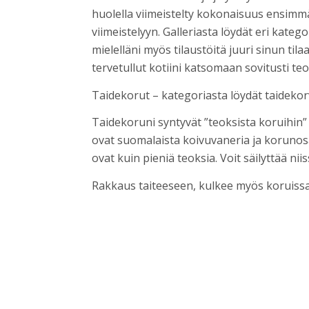
huolella viimeistelty kokonaisuus ensimm
viimeistelyyn. Galleriasta löydät eri kateg
mielelläni myös tilaustöitä juuri sinun tilaa
tervetullut kotiini katsomaan sovitusti teo
Taidekorut – kategoriasta löydät taidekorv
Taidekoruni syntyvät ”teoksista koruihin”
ovat suomalaista koivuvaneria ja korunos
ovat kuin pieniä teoksia. Voit säilyttää n
Rakkaus taiteeseen, kulkee myös koruiss