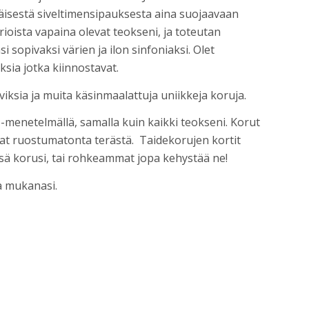
äisestä siveltimensipauksesta aina suojaavaan
orioista vapaina olevat teokseni, ja toteutan
si sopivaksi värien ja ilon sinfoniaksi. Olet
ksia jotka kiinnostavat.
iksia ja muita käsinmaalattuja uniikkeja koruja.
 -menetelmällä, samalla kuin kaikki teokseni. Korut
at ruostumatonta terästä. Taidekorujen kortit
iissä korusi, tai rohkeammat jopa kehystää ne!
a mukanasi.