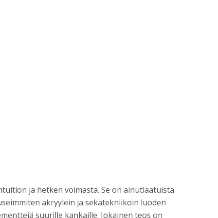
ntuition ja hetken voimasta. Se on ainutlaatuista
seimmiten akryylein ja sekatekniikoin luoden
lementtejä suurille kankaille. Jokainen teos on