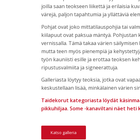
joilla saan teokseen liikettä ja erilaisia k
värejä, paljon tapahtumia ja yllättäviä el
Pohjat ovat joko mittatilauspohjia tai valm
kiilapuut ovat paksua mäntyä. Pohjustan 
vernissalla. Tämä takaa värien säilymisen
mutta teen myös pienempiä ja kehystettyj
työn kauniisti esille ja erottaa teoksen keh
ripustusvalmiita ja signeerattuja.
Galleriasta löytyy teoksia, jotka ovat vapa
keskustellaan lisää, minkälainen värien sinf
Taidekorut kategoriasta löydät käsinma
pikkuhiljaa. Some -kanaviltani näet heti 
Katso galleria