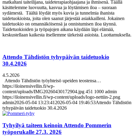
matkaltani taiteilijana, taideterapiaohjaajana ja ihmisenä. Täällä
käsittelemme luovuutta, kasvua ja löytämisen iloa – suoraan
sydämestä. Täältä löydät myös kuvia ja tunnelmia ihanista
taidetuokioista, joita olen saanut järjestää asiakkailleni. Jokainen
taidetuokio on omannäköisensä ja onnistumisen iloa täynnä.
Taidetuokioiden ja työpajojen aikana käydään läpi elämää,
keskustellaan kaikesta itsellemme tärkeistä asioista. Luottamuksella.
Attendo Tähdistön tyhypäivän taidetuokio
30.4.2026
4.5.2026
Attendo Tähdistön työyhteisö upeiden teostensa…
https://iloinensivellin.fi/wp-
content/uploads/IMG20260430172904.jpg
451
1000
admin
https://iloinensivellin.fi/wp-content/uploads/logo-nettiin-2.png
admin
2026-05-04 13:23:41
2026-05-04 19:46:53
Attendo Tähdistön
tyhypäivän taidetuokio 30.4.2026
Tyhyilyä taiteen keinoin Attendo Pommerin
työporukalle 27.3. 2026