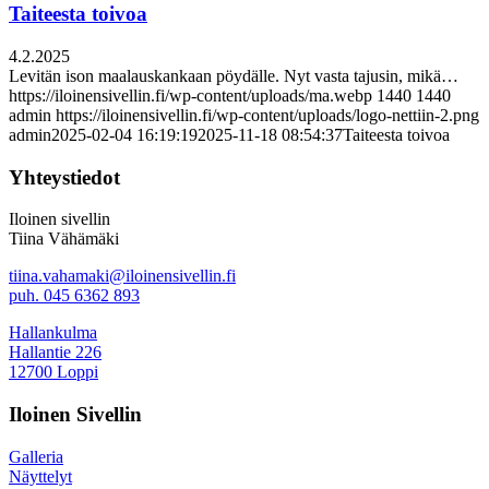
Taiteesta toivoa
4.2.2025
Levitän ison maalauskankaan pöydälle. Nyt vasta tajusin, mikä…
https://iloinensivellin.fi/wp-content/uploads/ma.webp
1440
1440
admin
https://iloinensivellin.fi/wp-content/uploads/logo-nettiin-2.png
admin
2025-02-04 16:19:19
2025-11-18 08:54:37
Taiteesta toivoa
Yhteystiedot
Iloinen sivellin
Tiina Vähämäki
tiina.vahamaki@iloinensivellin.fi
puh. 045 6362 893
Hallankulma
Hallantie 226
12700 Loppi
Iloinen Sivellin
Galleria
Näyttelyt