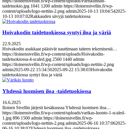
https://iloinensivellin.fi/wp-content/uploads/Pariskunnan-
taidetuokio.jpg
1041
1200
admin
https://iloinensivellin.fi/wp-
content/uploads/logo-nettiin-2.png
admin
2025-10-13 10:04:54
2025-
10-13 10:07:02
Rakkauden sävyjä taidetuokiossa
Hoivakodin taidetuokiossa syntyi iloa ja väriä
22.9.2025
Hoivakodin asukkaat pääsivät nauttimaan taiteen tekemisestä…
https://iloinensivellin.fi/wp-content/uploads/Hoivakodin-
taidetuokiossa-4-scaled.jpg
2560
1440
admin
https://iloinensivellin.fi/wp-content/uploads/logo-nettiin-2.png
admin
2025-09-22 15:34:50
2025-09-22 15:38:03
Hoivakodin
taidetuokiossa syntyi iloa ja väriä
Yhdessä luomisen iloa -taidetuokiossa
16.6.2025
Iloinen Sivellin järjesti kesäkuussa Yhdessä luomisen iloa…
https://iloinensivellin.fi/wp-content/uploads/varikas-luonto-1-scaled-
1.jpg
896
1500
admin
https://iloinensivellin.fi/wp-
content/uploads/logo-nettiin-2.png
admin
2025-06-16 10:37:06
2025-
06-16 10:38:02
Yhdessä luomisen iloa -taidetuokiossa