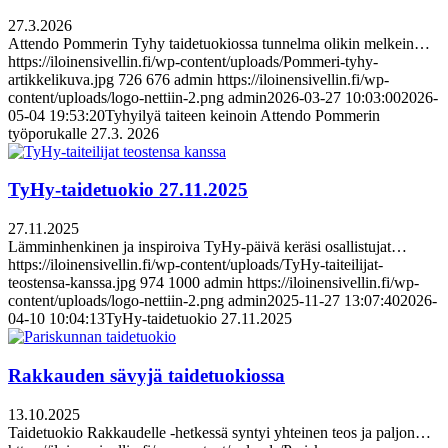
27.3.2026
Attendo Pommerin Tyhy taidetuokiossa tunnelma olikin melkein…
https://iloinensivellin.fi/wp-content/uploads/Pommeri-tyhy-
artikkelikuva.jpg
726
676
admin
https://iloinensivellin.fi/wp-
content/uploads/logo-nettiin-2.png
admin
2026-03-27 10:03:00
2026-
05-04 19:53:20
Tyhyilyä taiteen keinoin Attendo Pommerin
työporukalle 27.3. 2026
TyHy-taidetuokio 27.11.2025
27.11.2025
Lämminhenkinen ja inspiroiva TyHy-päivä keräsi osallistujat…
https://iloinensivellin.fi/wp-content/uploads/TyHy-taiteilijat-
teostensa-kanssa.jpg
974
1000
admin
https://iloinensivellin.fi/wp-
content/uploads/logo-nettiin-2.png
admin
2025-11-27 13:07:40
2026-
04-10 10:04:13
TyHy-taidetuokio 27.11.2025
Rakkauden sävyjä taidetuokiossa
13.10.2025
Taidetuokio Rakkaudelle -hetkessä syntyi yhteinen teos ja paljon…