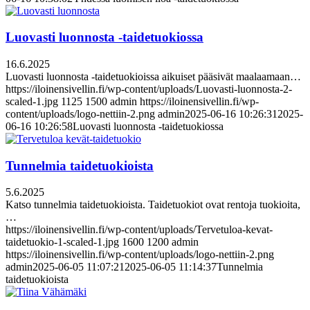
Luovasti luonnosta -taidetuokiossa
16.6.2025
Luovasti luonnosta -taidetuokioissa aikuiset pääsivät maalaamaan…
https://iloinensivellin.fi/wp-content/uploads/Luovasti-luonnosta-2-
scaled-1.jpg
1125
1500
admin
https://iloinensivellin.fi/wp-
content/uploads/logo-nettiin-2.png
admin
2025-06-16 10:26:31
2025-
06-16 10:26:58
Luovasti luonnosta -taidetuokiossa
Tunnelmia taidetuokioista
5.6.2025
Katso tunnelmia taidetuokioista. Taidetuokiot ovat rentoja tuokioita,
…
https://iloinensivellin.fi/wp-content/uploads/Tervetuloa-kevat-
taidetuokio-1-scaled-1.jpg
1600
1200
admin
https://iloinensivellin.fi/wp-content/uploads/logo-nettiin-2.png
admin
2025-06-05 11:07:21
2025-06-05 11:14:37
Tunnelmia
taidetuokioista