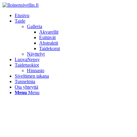
Etusivu
Taide
Galleria
Akvarellit
Esittävät
Abstraktit
Taidekorut
Näyttelyt
LuovaNepsy
Taidetuokiot
Hinnasto
Siveltimen takana
Tunnelmia
Ota yhteyttä
Menu
Menu