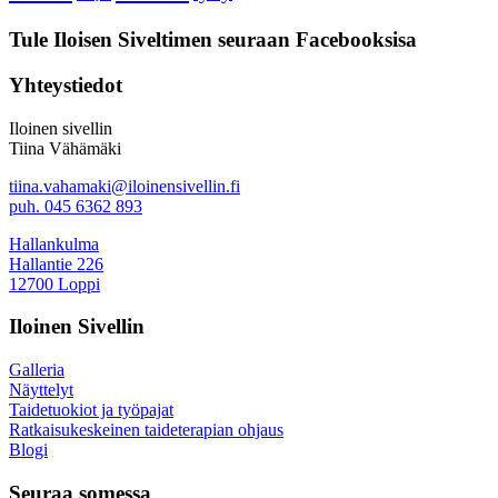
Tule Iloisen Siveltimen seuraan Facebooksisa
Yhteystiedot
Iloinen sivellin
Tiina Vähämäki
tiina.vahamaki@iloinensivellin.fi
puh. 045 6362 893
Hallankulma
Hallantie 226
12700 Loppi
Iloinen Sivellin
Galleria
Näyttelyt
Taidetuokiot ja työpajat
Ratkaisukeskeinen taideterapian ohjaus
Blogi
Seuraa somessa