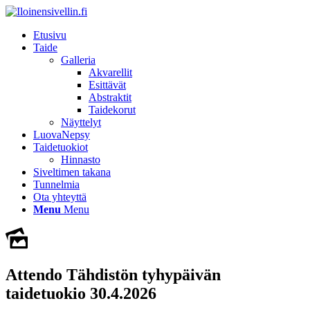
Etusivu
Taide
Galleria
Akvarellit
Esittävät
Abstraktit
Taidekorut
Näyttelyt
LuovaNepsy
Taidetuokiot
Hinnasto
Siveltimen takana
Tunnelmia
Ota yhteyttä
Menu
Menu
Attendo Tähdistön tyhypäivän
taidetuokio 30.4.2026