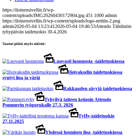
https://iloinensivellin.fi/wp-
content/uploads/IMG20260430172904.jpg
451
1000
admin
https://iloinensivellin.fi/wp-content/uploads/logo-nettiin-2.png
admin
2026-05-04 13:23:41
2026-05-04 19:46:53
Attendo Tähdistön
tyhypäivän taidetuokio 30.4.2026
Saatat pitää myös näistä:
Luovasti luonnosta -taidetuokiossa
Hoivakodin taidetuokiossa
syntyi iloa ja väriä
Rakkauden sävyjä taidetuokiossa
Tyhyilyä taiteen keinoin Attendo
Pommerin työporukalle 27.3. 2026
TyHy-taidetuokio
27.11.2025
Yhdessä luomisen iloa -taidetuokiossa