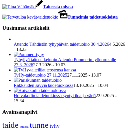
Taiteesta toivoa
Tunnelmia taidetuokioista
Uusimmat artikkelit
Attendo Tähdistön tyhypäivän taidetuokio 30.4.2026
4.5.2026
- 13.23
Tyhyilyä taiteen keinoin Attendo Pommerin työporukalle
27.3. 2026
27.3.2026 - 10.03
TyHy-taidetuokio 27.11.2025
27.11.2025 - 13.07
Rakkauden sävyjä taidetuokiossa
13.10.2025 - 10.04
Hoivakodin taidetuokiossa syntyi iloa ja väriä
22.9.2025 -
15.34
Avainsanapilvi
taide
tunne
tyhy
terapia