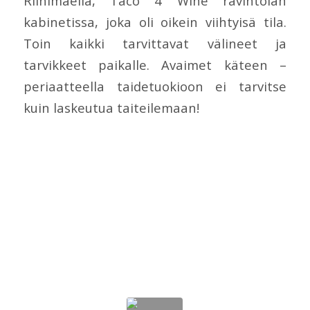
Riihimäellä, Taco 4 Wine ravintolan
kabinetissa, joka oli oikein viihtyisä tila.
Toin kaikki tarvittavat välineet ja
tarvikkeet paikalle. Avaimet käteen –
periaatteella taidetuokioon ei tarvitse
kuin laskeutua taiteilemaan!