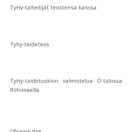
TyHy-taiteilijat teostensa kanssa
Tyhy-taideteos
TyHy-taidetuokion valmistelua Ö-talossa
Riihimäellä
Ohjaaja itse