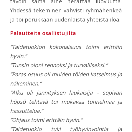
tavoin sama aihe herättää luovuutta.
Yhdessä tekeminen vahvisti ryhmähenkeä
ja toi porukkaan uudenlaista yhteistä iloa.
Palautteita osallistujilta
“Taidetuokion kokonaisuus toimi erittäin
hyvin.”
“Tunsin oloni rennoksi ja turvalliseksi.”
“Paras osuus oli muiden töiden katselmus ja
näkeminen.”
“Alku oli jännityksen laukaisija – sopivan
höpsö tehtävä toi mukavaa tunnelmaa ja
hassuttelua.”
“Ohjaus toimi erittäin hyvin.”
“Taidetuokio tuki työhyvinvointia ja