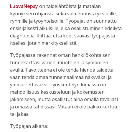
LuovaNepsy
on taidelähtöistä ja matalan
kynnyksen ohjausta sekä valmennusta yksilöille,
ryhmille ja työyhteisöille. Työpajat on suunnattu
ensisijaisesti aikuisille, eikä osallistuminen edellytä
diagnoosia. Riittää, että koet saavasi työpajasta
itsellesi jotain merkityksellistä.
Työpajassa rakennat oman henkilökohtaisen
tunnekarttasi värien, muotojen ja symbolien
avulla. Tavoitteena ei ole tehdä hienoa taidetta,
vaan tehdä omaa tunnemaailmaa näkyväksi ja
ymmärrettäväksi. Työskentelyn lomassa on
mahdollisuus keskusteluun ja kokemusten
jakamiseen, mutta osallistut aina omalla tavallasi
ja omassa tahdissasi. Mitään ei ole pakko kertoa
tai jakaa.
Työpajan aikana: