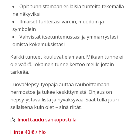
Opit tunnistamaan erilaisia tunteita tekemällä
ne näkyviksi
Ilmaiset tunteitasi värein, muodoin ja
symbolein
Vahvistat itsetuntemustasi ja ymmärrystäsi
omista kokemuksistasi
Kaikki tunteet kuuluvat elämään. Mikään tunne ei
ole väärä. Jokainen tunne kertoo meille jotain
tärkeää.
LuovaNepsy-työpaja auttaa rauhoittamaan
hermostoa ja tukee keskittymistä. Ohjaus on
nepsy-ystävällistä ja hyväksyvää. Saat tulla juuri
sellaisena kuin olet – sinä riität.
📩
Ilmoittaudu sähköpostilla
Hinta 40 € / hlö