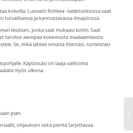
altaa kokeilla. Luovasti Rohkea -taidetuokiossa saat
 turvallisessa ja kannustavassa ilmapiirissä.
 oman teoksen, jonka saat mukaasi kotiin. Saat
a et tarvitse aiempaa kokemusta maalaamisesta.
ele. Se, mikä lähtee sinusta itsestäsi, tunteistasi
spohjalle. Käytössäsi on laaja valikoima
maalata myös ulkona.
kaan pian.
eriaalit, ohjauksen sekä pientä tarjottavaa.