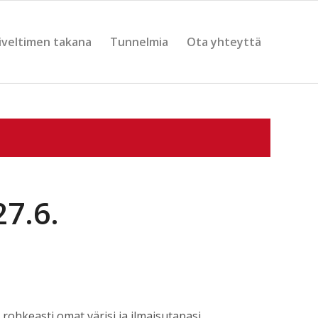
iveltimen takana
Tunnelmia
Ota yhteyttä
27.6.
ä rohkeasti omat värisi ja ilmaisutapasi.