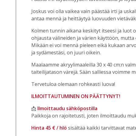
Joskus voi olla vaikea vain päästää irti ja usk
antaa mennä ja heittäytyä luovuuden vietäväksi
Kolmen tunnin aikana keskityt itseesi ja luot
ohjausta välineiden ja värien käyttöön, mutt
Mikään ei voi mennä pieleen eikä kukaan arvost
ja sydämestäsi, on juuri oikein.
Maalaamme akryylimaaleilla 30 x 40 cm:n valmi
taiteilijatason värejä. Sään salliessa voimme 
Tervetuloa olemaan rohkeasti luova!
ILMOITTAUTUMINEN ON PÄÄTTYNYT!
📩
Ilmoittaudu sähköpostilla
Paikkoja on rajoitetusti, joten ilmoittaudu mu
Hinta 45 € / hlö
sisältää kaikki tarvittavat mat