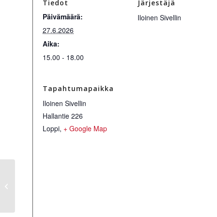
Tiedot
Järjestäjä
Päivämäärä:
Iloinen Sivellin
27.6.2026
Aika:
15.00 - 18.00
Tapahtumapaikka
Iloinen Sivellin
Hallantie 226
Loppi
,
+ Google Map
Luovasti rohkea 26.6.