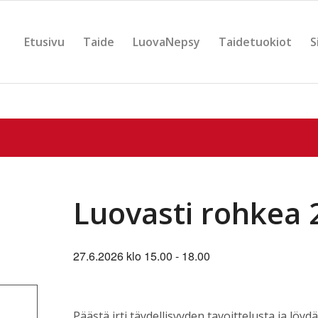
Etusivu
Taide
LuovaNepsy
Taidetuokiot
S
Luovasti rohkea 
27.6.2026 klo 15.00
-
18.00
Päästä irti täydellisyyden tavoittelusta ja löyd