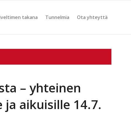
iveltimen takana
Tunnelmia
Ota yhteyttä
ta – yhteinen
 ja aikuisille 14.7.