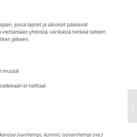
jaan, jossa lapset ja aikuiset pääsevät
viettämään yhteistä, värikästä hetkeä taiteen
tken jälkeen.
on muuta!
isadekaan ei haittaa!
en kanssa (vanhempi, kummi, isovanhempi jne.)