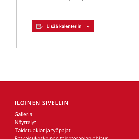
Lisää kalenteriin
ILOINEN SIVELLIN
Galleria
Näyttelyt
Taidetuokiot ja työpajat
Ratkaisukeskeinen taideterapian ohjaus