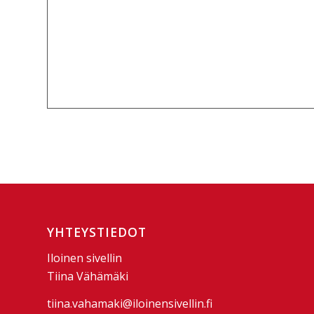
YHTEYSTIEDOT
Iloinen sivellin
Tiina Vähämäki
tiina.vahamaki@iloinensivellin.fi