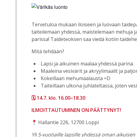
Tervetuloa mukaan iloiseen ja luovaan taidepa
taiteilemaan yhdessä, maistelemaan mehuja ja 
parissa! Taideteoksen saa viedä kotiin taidehe
Mitä tehdään?
Lapsi ja aikuinen maalaa yhdessä parina.
Maaleina vesivärit ja akryylimaalit ja palj
Kokeillaan mehumaalausta =D
Taiteillaan ulkona juhlateltassa, joten ves
🗓️ 14.7. klo. 16.00–18.30
ILMOITTAUTUMINEN ON PÄÄTTYNYT!
Hallantie 226, 12700 Loppi
Yli 5-vuotiaille lapsille yhdessä oman aikuis