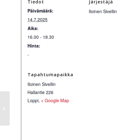
Tiedot
Järjestäjä
Päivämäärä:
Iloinen Sivellin
14.7.2025
Aika:
16.00 - 18.30
Hinta:
-
Tapahtumapaikka
Iloinen Sivellin
Hallantie 226
Loppi
,
+ Google Map
Haaveista totta -
taidetuokio aikuisille
24.6.