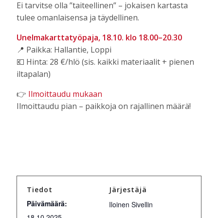
Ei tarvitse olla ”taiteellinen” – jokaisen kartasta
tulee omanlaisensa ja täydellinen.
Unelmakarttatyöpaja, 18.10. klo 18.00–20.30
📍 Paikka: Hallantie, Loppi
💶 Hinta: 28 €/hlö (sis. kaikki materiaalit + pienen
iltapalan)
👉
Ilmoittaudu mukaan
Ilmoittaudu pian – paikkoja on rajallinen määrä!
Tiedot
Järjestäjä
Päivämäärä:
Iloinen Sivellin
18.10.2025